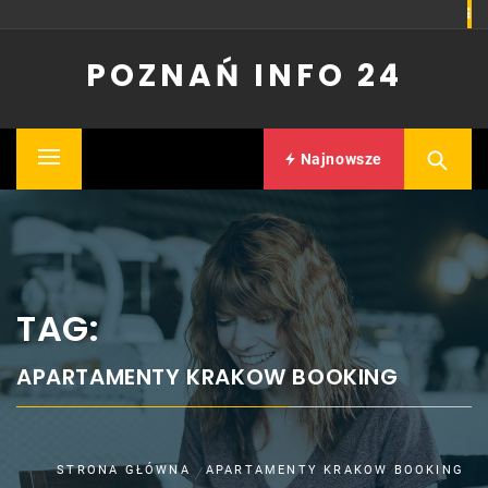
Skip
to
POZNAŃ INFO 24
content
Najnowsze
Primary
Menu
TAG:
APARTAMENTY KRAKOW BOOKING
STRONA GŁÓWNA
APARTAMENTY KRAKOW BOOKING