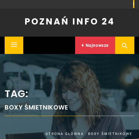
Skip
to
POZNAŃ INFO 24
content
Najnowsze
Primary
Menu
TAG:
BOXY ŚMIETNIKOWE
STRONA GŁÓWNA
BOXY ŚMIETNIKOWE