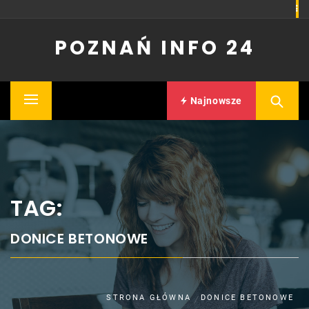
Skip
to
POZNAŃ INFO 24
content
Najnowsze
Primary
Menu
TAG:
DONICE BETONOWE
STRONA GŁÓWNA
DONICE BETONOWE