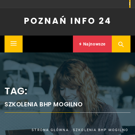
Skip
to
POZNAŃ INFO 24
content
Najnowsze
Primary
Menu
TAG:
SZKOLENIA BHP MOGILNO
STRONA GŁÓWNA
SZKOLENIA BHP MOGILNO