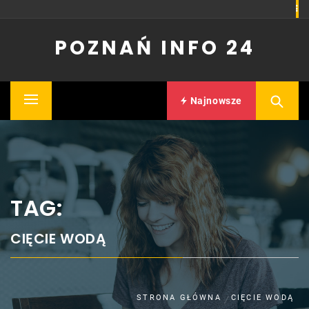
Skip
to
POZNAŃ INFO 24
content
Najnowsze
Primary
Menu
TAG:
CIĘCIE WODĄ
STRONA GŁÓWNA
CIĘCIE WODĄ