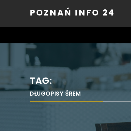
Skip
POZNAŃ INFO 24
to
content
TAG:
DŁUGOPISY ŚREM