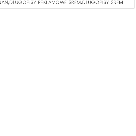
NAŃ
,
DŁUGOPISY REKLAMOWE ŚREM
,
DŁUGOPISY ŚREM