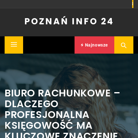
Skip
to
POZNAŃ INFO 24
content
Najnowsze
Primary
Menu
BIURO RACHUNKOWE –
DLACZEGO
PROFESJONALNA
KSIĘGOWOŚĆ MA
KLUCZOWE ZNACZENIE