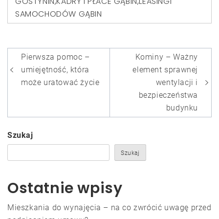
GOSTYNIN
,
KADRY I PŁACE GĄBIN
,
LEASINGI
SAMOCHODÓW GĄBIN
Nawigacja
Pierwsza pomoc –
Kominy – Ważny
wpisu
umiejętność, która
element sprawnej
może uratować życie
wentylacji i
bezpieczeństwa
budynku
Szukaj
Szukaj
Ostatnie wpisy
Mieszkania do wynajęcia – na co zwrócić uwagę przed