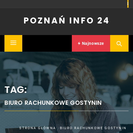
Skip
to
POZNAŃ INFO 24
content
Najnowsze
Primary
Menu
TAG:
BIURO RACHUNKOWE GOSTYNIN
STRONA GŁÓWNA
BIURO RACHUNKOWE GOSTYNIN