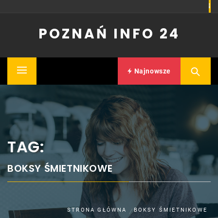
Skip
to
POZNAŃ INFO 24
content
Najnowsze
Primary
Menu
TAG:
BOKSY ŚMIETNIKOWE
STRONA GŁÓWNA
BOKSY ŚMIETNIKOWE