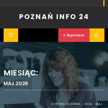
Skip
to
POZNAŃ INFO 24
content
Najnowsze
Primary
Menu
MIESIĄC:
MAJ 2026
STRONA GŁÓWNA
2026
MAJ