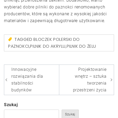
uniknąć przenoszenia bakterii. Dodatkowo, warto
wybierać
dobre pilniki do paznokci
renomowanych
producentów, które są wykonane z wysokiej jakości
materiałów i zapewniają długotrwałe użytkowanie.
TAGGED
BLOCZEK POLERSKI DO
PAZNOKCI
,
PILNIK DO AKRYLU
,
PILNIK DO ŻELU
Nawigacja
Innowacyjne
Projektowanie
wpisu
rozwiązania dla
wnętrz – sztuka
stabilności
tworzenia
budynków
przestrzeni życia
Szukaj
Szukaj