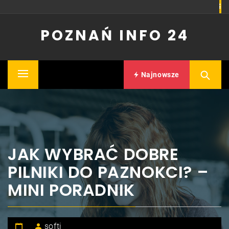
Skip
to
POZNAŃ INFO 24
content
Najnowsze
Primary
Menu
JAK WYBRAĆ DOBRE
PILNIKI DO PAZNOKCI? –
MINI PORADNIK
softi