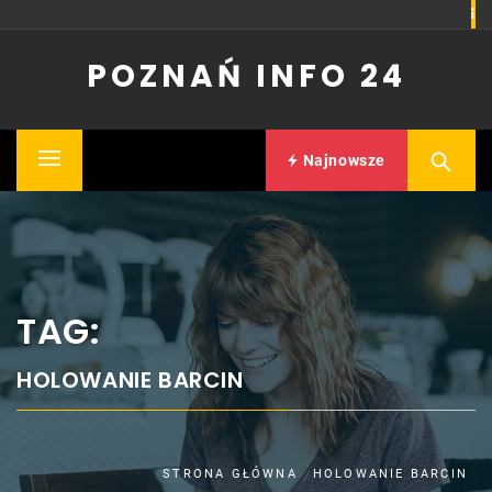
Skip
to
POZNAŃ INFO 24
content
Najnowsze
Primary
Menu
TAG:
HOLOWANIE BARCIN
STRONA GŁÓWNA
HOLOWANIE BARCIN